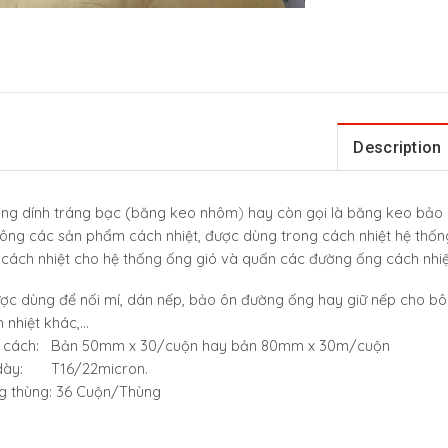
Description
ng dính tráng bạc (băng keo nhôm
)
hay còn gọi là băng keo bảo ô
công các sản phẩm cách nhiệt, được dùng trong cách nhiệt hệ thốn
cách nhiệt cho hệ thống ống gió và quấn các đường ống cách nhi
ợc dùng để nối mí, dán nếp, bảo ôn đường ống hay giữ nếp cho b
 nhiệt khác,…
 cách:
Bản 50mm x 30/cuộn hay bản 80mm x 30m/cuộn
dày:
T16/22micron.
g thùng:
36 Cuộn/Thùng