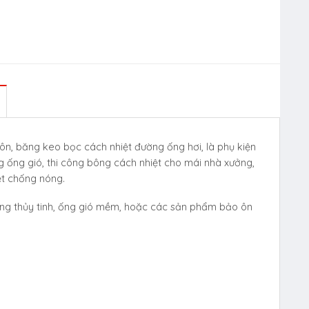
n, băng keo bọc cách nhiệt đường ống hơi, là phụ kiện
g ống gió, thi công bông cách nhiệt cho mái nhà xưởng,
ệt chống nóng.
ông thủy tinh, ống gió mềm, hoặc các sản phẩm bảo ôn