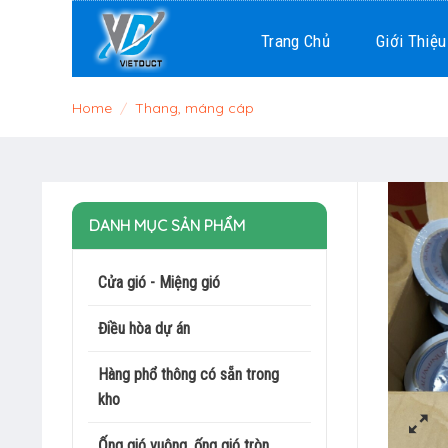
Skip
to
Trang Chủ
Giới Thiệu
content
Home
/
Thang, máng cáp
DANH MỤC SẢN PHẨM
Cửa gió - Miệng gió
Điều hòa dự án
Hàng phổ thông có sẵn trong
kho
Ống gió vuông, ống gió tròn