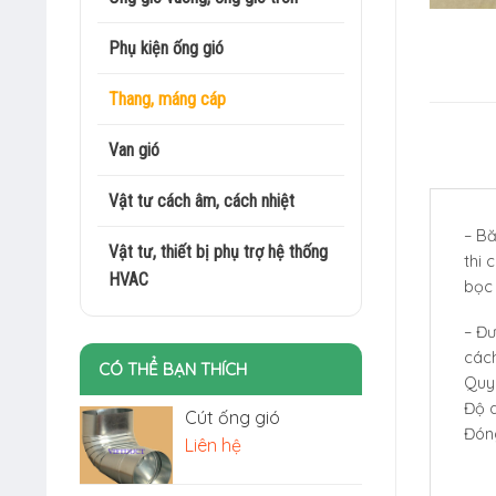
Phụ kiện ống gió
Thang, máng cáp
Van gió
Vật tư cách âm, cách nhiệt
–
Bă
Vật tư, thiết bị phụ trợ hệ thống
thi 
HVAC
bọc 
– Đư
cách
CÓ THỂ BẠN THÍCH
Quy
Độ 
Cút ống gió
Đón
Liên hệ