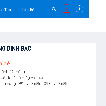
Tin Tức
Liên Hệ
0
NG DINH BẠC
n hệ
hành:
12 tháng
xuất tại
:
Nhà máy Vietduct
mua hàng:
0912 930 695 – 0982 930 695